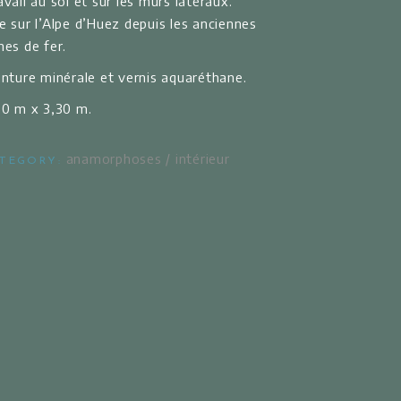
avail au sol et sur les murs latéraux.
e sur l’Alpe d’Huez depuis les anciennes
nes de fer.
inture minérale et vernis aquaréthane.
20 m x 3,30 m.
anamorphoses
/
intérieur
TEGORY: