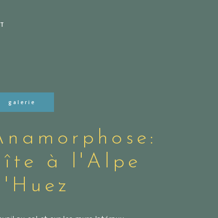
T
galerie
Anamorphose:
gîte à l'Alpe
d'Huez