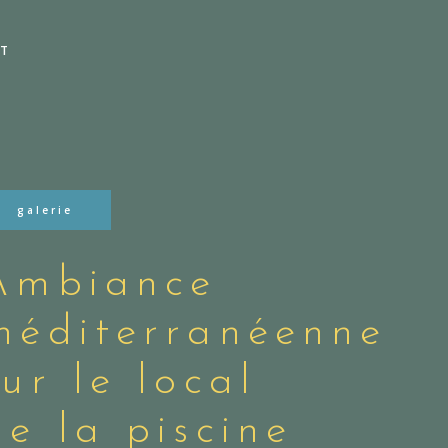
T
galerie
Ambiance
méditerranéenne
sur le local
de la piscine